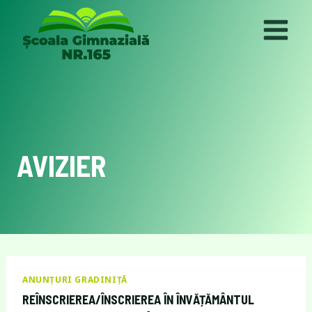
Skip
to
content
AVIZIER
ANUNȚURI GRADINIȚĂ
REÎNSCRIEREA/ÎNSCRIEREA ÎN ÎNVĂȚĂMÂNTUL