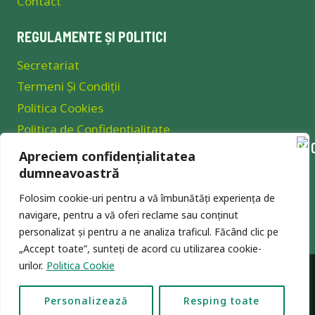
Contact
REGULAMENTE ȘI POLITICI
Secretariat
Termeni Și Condiții
Politica Cookies
Politica de Confidențialitate
Apreciem confidențialitatea
CABINETE ȘCOLARE
dumneavoastră
Consilier Școlar
Folosim cookie-uri pentru a vă îmbunătăți experiența de
Cabinet Stomatologic
navigare, pentru a vă oferi reclame sau conținut
personalizat și pentru a ne analiza traficul. Făcând clic pe
Cabinet Medical
„Accept toate”, sunteți de acord cu utilizarea cookie-
urilor.
Politica Cookie
Facebook
Personalizează
Resping toate