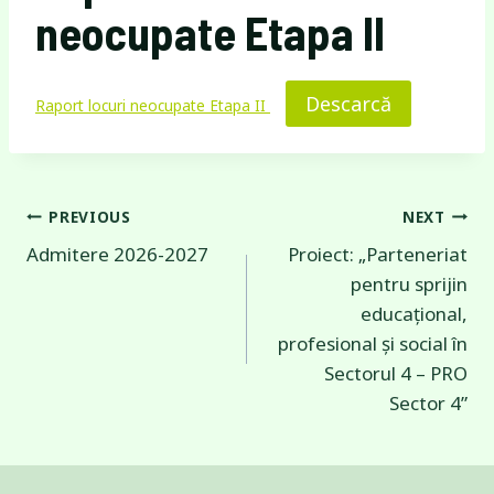
neocupate Etapa II
Descarcă
Raport locuri neocupate Etapa II
Navigare
PREVIOUS
NEXT
Admitere 2026-2027
Proiect: „Parteneriat
în
pentru sprijin
articole
educațional,
profesional și social în
Sectorul 4 – PRO
Sector 4”