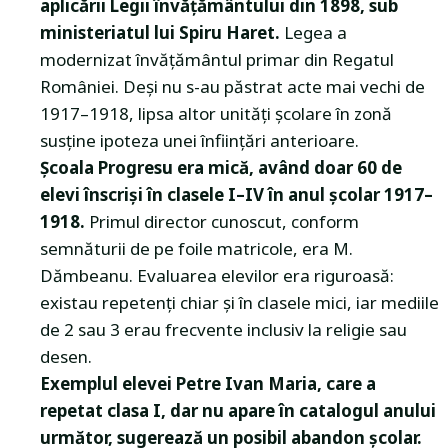
aplicării Legii învățământului din 1898, sub
ministeriatul lui Spiru Haret.
Legea a
modernizat învățământul primar din Regatul
României. Deși nu s-au păstrat acte mai vechi de
1917–1918, lipsa altor unități școlare în zonă
susține ipoteza unei înființări anterioare.
Școala Progresu era mică, având doar 60 de
elevi înscriși în clasele I–IV în anul școlar 1917–
1918.
Primul director cunoscut, conform
semnăturii de pe foile matricole, era M.
Dămbeanu. Evaluarea elevilor era riguroasă:
existau repetenți chiar și în clasele mici, iar mediile
de 2 sau 3 erau frecvente inclusiv la religie sau
desen.
Exemplul elevei Petre Ivan Maria, care a
repetat clasa I, dar nu apare în catalogul anului
următor, sugerează un posibil abandon școlar.