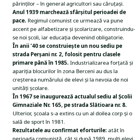
părinților – în general agricultori sau căruțași.
Anul 1939 marchează sfârșitul perioadei de
pace.
Regimul comunist ce urmează va pune
accent pe alfabetizare și școlarizare, construindu-
se noi școli, iar educația devenind obligatorie.
În anii ’40 se construiește un nou sediu pe
strada Perșani nr. 2, folosit pentru clasele
primare până în 1985.
Industrializarea forțată și
apariția blocurilor în zona Berceni au dus la
creșterea numărului de elevi și la nevoia de noi
unități școlare.
În 1967 se inaugurează actualul sediu al Școlii
Gimnaziale Nr. 165, pe strada Slătioara nr. 8.
Ulterior, școala s-a extins cu un al doilea corp și o
sală de sport în 1981.
Rezultatele au confirmat eforturile:
atât în
perioada comunistă, cât și după 1989, mulți elevi