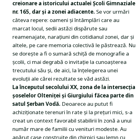
creionare a istoricului actualei Școli Gimnaziale
nr. 165, dar și a zonei adiacente.
Se vor urmări
câteva repere: oameni și întâmplări care au
marcat locul, sedii astăzi dispărute sau
reamenajate, narațiuni din cotidianul zonei, dar și
altele, pe care memoria colectivă le păstrează. Nu
se dorește a fi o sumară schiță de monografie a
școlii, ci mai degrabă o invitație la cunoașterea
trecutului său și, de aici, la înțelegerea unei
evoluții ale cărei rezultate se văd astăzi.
La începutul secolului XX, zona de la intersecția
șoselelor Olteniței și Giurgiului făcea parte din
satul Șerban Vodă.
Deoarece au putut fi
achiziționate terenuri în rate și la prețuri mici, s-a
creat un context favorabil stabilirii în zonă a unui
număr mare de familii cu venituri modeste. Au
apărut case construite din chirpici sau lemn cu