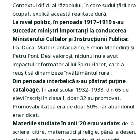
Contextul dificil al războiului, în care sudul țării era
ocupat, explică această realitate dură.
La nivel politic, în perioada 1917–1919 s-au
succedat miniștri importanți la conducerea
Ministerului Cultelor și Instrucțiunii Publice:
I.G. Duca, Matei Cantacuzino, Simion Mehedinți și
Petru Poni. Deși valoroși, niciunul nu a avut
impactul reformator al lui Spiru Haret, care a
reușit să dinamizeze învățământul rural.
Din perioada interbelică s-au păstrat puține
cataloage.
În anul școlar 1932–1933, din 65 de
elevi înscriși în clasa I, doar 32 au promovat.
Promovabilitatea era de doar 50%, iar abandonul
era ridicat.
Materiile studiate în anii ’20 erau variate:
de la
scriere, citire, matematici și religie, până la desen,