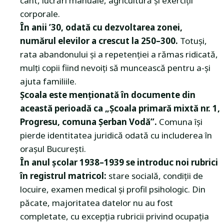
cânt, lucrări manuale, agricultură și exerciții
corporale.
În anii ’30, odată cu dezvoltarea zonei,
numărul elevilor a crescut la 250–300.
Totuși,
rata abandonului și a repetenției a rămas ridicată,
mulți copii fiind nevoiți să muncească pentru a-și
ajuta familiile.
Școala este menționată în documente din
această perioadă ca „Școala primară mixtă nr. 1,
Progresu, comuna Șerban Vodă”.
Comuna își
pierde identitatea juridică odată cu includerea în
orașul București.
În anul școlar 1938–1939 se introduc noi rubrici
în registrul matricol:
stare socială, condiții de
locuire, examen medical și profil psihologic. Din
păcate, majoritatea datelor nu au fost
completate, cu excepția rubricii privind ocupația